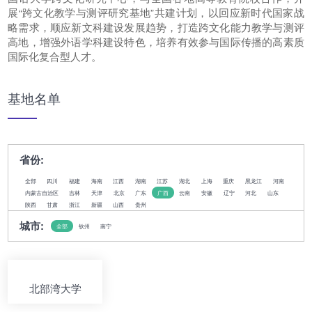
展“跨文化教学与测评研究基地”共建计划，以回应新时代国家战
略需求，顺应新文科建设发展趋势，打造跨文化能力教学与测评
高地，增强外语学科建设特色，培养有效参与国际传播的高素质
国际化复合型人才。
基地名单
省份:
全部
四川
福建
海南
江西
湖南
江苏
湖北
上海
重庆
黑龙江
河南
内蒙古自治区
吉林
天津
北京
广东
广西
云南
安徽
辽宁
河北
山东
陕西
甘肃
浙江
新疆
山西
贵州
城市:
全部
钦州
南宁
北部湾大学