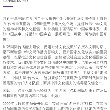
习近平总书记在党的二十大报告中对“增强中华文明传播力影响
力”作出重要部署，强调“坚守中华文化立场，提炼展示中华文明
的精神标识和文化精髓，加快构建中国话语和中国叙事体系，讲
好中国故事、传播好中国声音，展现可信、可爱、可敬的中国形
象”。
加强国际传播能力建设，促进对外文化交流和多层次文明对话，
是不断增强中华文明传播力影响力、提升国家文化软实力的重要
途径，也是推进文化自信自强、加快建设社会主义文化强国的必
然要求。我们既要满怀文化自信讲好中国故事，也要运用全球思
维找准对外话语体系建设与传播的“突破口”，用受众乐于接受的
方式、易于理解的语言推动中国故事“讲出去”、中华文化“走出
去”、中国力量“传出去”。这就要求我们要建强适应新时代国际传
播需要的专门人才队伍，而其中跨文化能力的培养是关键之一。
国际上，跨文化能力已经成为世界各国（包括国际组织）广泛认
可和重视的教育内容和目标，比如：
2000年，欧盟委员会开始着手实施公民“终身学习”战略。在其向
成员国推荐的公民8项核心素养中，将“跨文化能力”认定为所有公