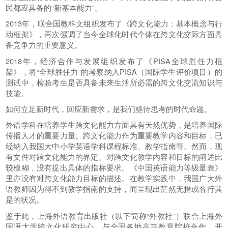
民都应具备的“新基本能力”。
2013年，联合国教科文组织发布了《跨文化能力：基本概念与行
动框架》，再次强调了当今全球化时代个体在跨文化交际方面具
备竞争力的重要意义。
2018年，经济合作与发展组织发布了《PISA全球胜任力框
架》，将“全球胜任力”的考察纳入PISA（国际学生评价项目）的
测试中，检验考生是否具备未来生活所必需的跨文化交流知识与
技能。
如何立足新时代，回应新需求，是我们亟待思考的时代命题。
外语学科在培养学生跨文化能力方面具有天然优势，是培养国际
传播人才的重要力量。跨文化能力作为重要教学内容和目标，已
经纳入我国大中小学英语学科课程标准、教学指南等。然而，现
有文件对跨文化能力的界定、对跨文化教学内容和目标的阐述比
较模糊，没有提出具体的指标要求。《中国英语能力等级量表》
里亦没有对跨文化能力目标的描述。在教学实践中，我国广大外
语教师因为得不到教学指南的支持，而呈现出茫然无措或各行其
是的状况。
鉴于此，上海外语教育出版社（以下简称“外教社”）联合上海外
国语大学跨文化研究中心，与全国各地高等教育院校合作，开