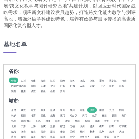
展“跨文化教学与测评研究基地”共建计划，以回应新时代国家战
略需求，顺应新文科建设发展趋势，打造跨文化能力教学与测评
高地，增强外语学科建设特色，培养有效参与国际传播的高素质
国际化复合型人才。
基地名单
省份:
全部
四川
福建
海南
江西
湖南
江苏
湖北
上海
重庆
黑龙江
河南
内蒙古自治区
吉林
天津
北京
广东
广西
云南
安徽
辽宁
河北
山东
陕西
甘肃
浙江
新疆
山西
贵州
城市:
全部
武汉
南京
泰州
盐城
常州
苏州
南通
镇江
南昌
九江
荆州
长沙
岳阳
湘潭
三亚
成都
厦门
哈尔滨
黄冈
咸宁
宜昌
襄阳
荆门
郑州
呼和浩特
长春
福州
赣州
沈阳
黄山
合肥
昆明
钦州
广州
北京
天津
上海
重庆
淮安
宿迁
无锡
徐州
扬州
衡阳
邵阳
石家庄
威海
烟台
青岛
西安
湛江
肇庆
兰州
开封
新乡
杭州
芜湖
大连
济南
泉州
银川
株洲
洛阳
深圳
南宁
乌鲁木齐
太原
贵阳
汉中