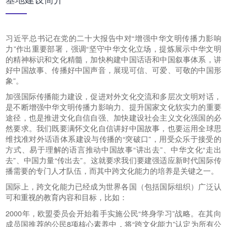
习近平总书记在党的二十大报告中对“增强中华文明传播力影响
力”作出重要部署，强调“坚守中华文化立场，提炼展示中华文明
的精神标识和文化精髓，加快构建中国话语和中国叙事体系，讲
好中国故事、传播好中国声音，展现可信、可爱、可敬的中国形
象”。
加强国际传播能力建设，促进对外文化交流和多层次文明对话，
是不断增强中华文明传播力影响力、提升国家文化软实力的重要
途径，也是推进文化自信自强、加快建设社会主义文化强国的必
然要求。我们既要满怀文化自信讲好中国故事，也要运用全球思
维找准对外话语体系建设与传播的“突破口”，用受众乐于接受的
方式、易于理解的语言推动中国故事“讲出去”、中华文化“走出
去”、中国力量“传出去”。这就要求我们要建强适应新时代国际传
播需要的专门人才队伍，而其中跨文化能力的培养是关键之一。
国际上，跨文化能力已经成为世界各国（包括国际组织）广泛认
可和重视的教育内容和目标，比如：
2000年，欧盟委员会开始着手实施公民“终身学习”战略。在其向
成员国推荐的公民8项核心素养中，将“跨文化能力”认定为所有公