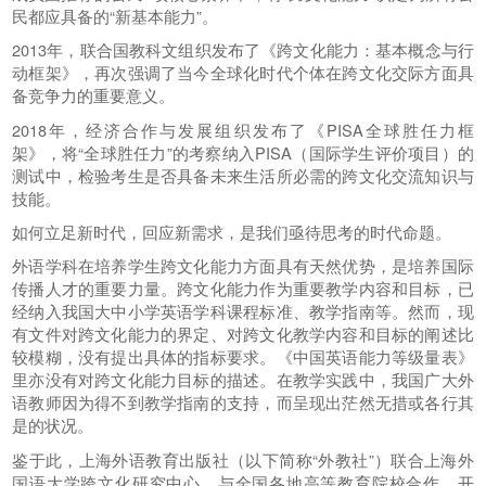
民都应具备的“新基本能力”。
2013年，联合国教科文组织发布了《跨文化能力：基本概念与行
动框架》，再次强调了当今全球化时代个体在跨文化交际方面具
备竞争力的重要意义。
2018年，经济合作与发展组织发布了《PISA全球胜任力框
架》，将“全球胜任力”的考察纳入PISA（国际学生评价项目）的
测试中，检验考生是否具备未来生活所必需的跨文化交流知识与
技能。
如何立足新时代，回应新需求，是我们亟待思考的时代命题。
外语学科在培养学生跨文化能力方面具有天然优势，是培养国际
传播人才的重要力量。跨文化能力作为重要教学内容和目标，已
经纳入我国大中小学英语学科课程标准、教学指南等。然而，现
有文件对跨文化能力的界定、对跨文化教学内容和目标的阐述比
较模糊，没有提出具体的指标要求。《中国英语能力等级量表》
里亦没有对跨文化能力目标的描述。在教学实践中，我国广大外
语教师因为得不到教学指南的支持，而呈现出茫然无措或各行其
是的状况。
鉴于此，上海外语教育出版社（以下简称“外教社”）联合上海外
国语大学跨文化研究中心，与全国各地高等教育院校合作，开